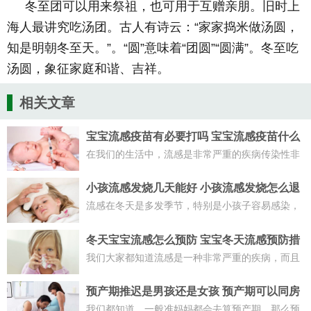
冬至团可以用来祭祖，也可用于互赠亲朋。旧时上
海人最讲究吃汤团。古人有诗云：“家家捣米做汤圆，
知是明朝冬至天。”。“圆”意味着“团圆”“圆满”。冬至吃
汤圆，象征家庭和谐、吉祥。
相关文章
宝宝流感疫苗有必要打吗 宝宝流感疫苗什么
时候打
在我们的生活中，流感是非常严重的疾病传染性非
常高，那么宝宝流感疫苗有必要打吗？
小孩流感发烧几天能好 小孩流感发烧怎么退
烧
流感在冬天是多发季节，特别是小孩子容易感染，
传染流感后小孩就会出现发烧的症状，那么小孩流
感发烧几天能好呢？
冬天宝宝流感怎么预防 宝宝冬天流感预防措
施
我们大家都知道流感是一种非常严重的疾病，而且
流感在冬天是经常出现的，那么冬天宝宝流感怎么
预防呢？
预产期推迟是男孩还是女孩 预产期可以同房
么
我们都知道，一般准妈妈都会去算预产期。那么预