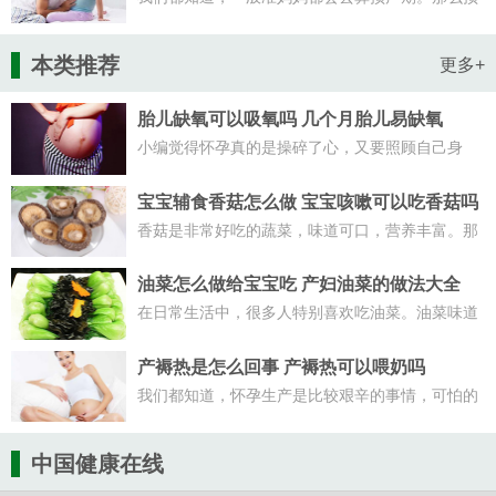
产期推迟是男孩还是女孩？预产期推出与小孩性别
有关吗？下面和小编了解下！
本类推荐
更多+
胎儿缺氧可以吸氧吗 几个月胎儿易缺氧
小编觉得怀孕真的是操碎了心，又要照顾自己身
体，又怕肚子的小宝宝不舒服。那么几个月胎儿易
缺氧？
宝宝辅食香菇怎么做 宝宝咳嗽可以吃香菇吗
香菇是非常好吃的蔬菜，味道可口，营养丰富。那
么宝宝辅食香菇怎么做？接下来和小编看看香菇辅
食的做法，希望对大家有用！
油菜怎么做给宝宝吃 产妇油菜的做法大全
在日常生活中，很多人特别喜欢吃油菜。油菜味道
可口，营养丰富。那么油菜怎么做给宝宝吃？下面
和小编看看吧！
产褥热是怎么回事 产褥热可以喂奶吗
我们都知道，怀孕生产是比较艰辛的事情，可怕的
是坐月子发生产褥热。那么产褥热可以喂奶吗？
中国健康在线